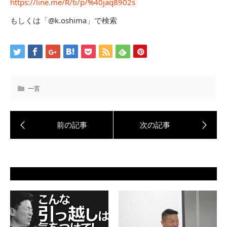
https://line.me/R/ti/p/%40jaq8902s
もしくは「@k.oshima」で検索
一言