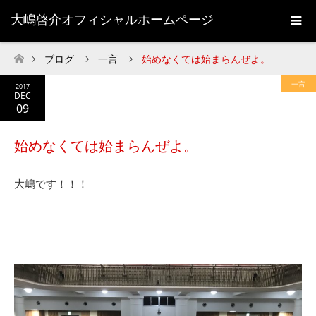
大嶋啓介オフィシャルホームページ
ブログ
一言
始めなくては始まらんぜよ。
ホーム
一言
2017
DEC
09
始めなくては始まらんぜよ。
大嶋です！！！