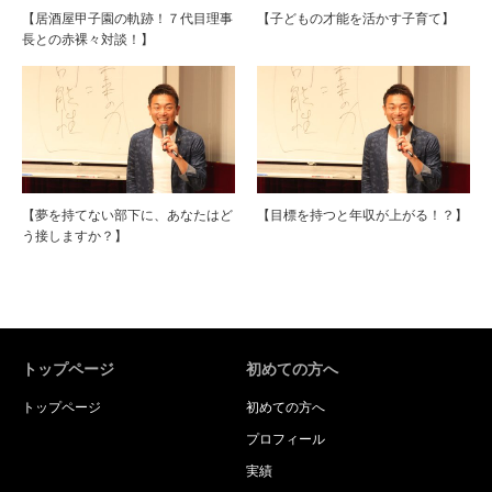
【居酒屋甲子園の軌跡！７代目理事
【子どもの才能を活かす子育て】
長との赤裸々対談！】
【夢を持てない部下に、あなたはど
【目標を持つと年収が上がる！？】
う接しますか？】
トップページ
初めての方へ
トップページ
初めての方へ
プロフィール
実績