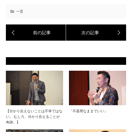
一言
【分かり合えないことは不幸ではな
「不器用なままでいい」
い。 むしろ、分かり合えることが
奇跡。】