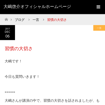
大嶋啓介オフィシャルホームページ
ブログ
一言
習慣の大切さ
ホーム
一言
2017
DEC
06
習慣の大切さ
大嶋です！
今日も質問いきます！
=====
大嶋さんが講演の中で、習慣の大切さを話されましたが、も