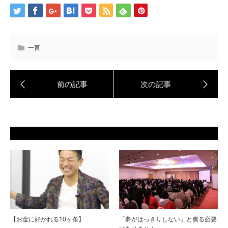
一言
【お金に好かれる10ヶ条】
「夢がはっきりしない」と焦る必要