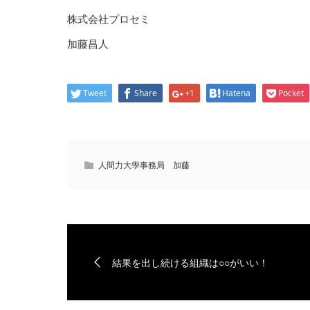
株式会社プロセミ
加藤昌人
Tweet
Share
+1
Hatena
Pocket
人間力大學事務局 加藤
結果を出し続ける組織は○○がいい！