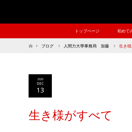
トップページ
初めて
ホーム
ブログ
人間力大學事務局 加藤
生き様
2020
DEC
13
生き様がすべて